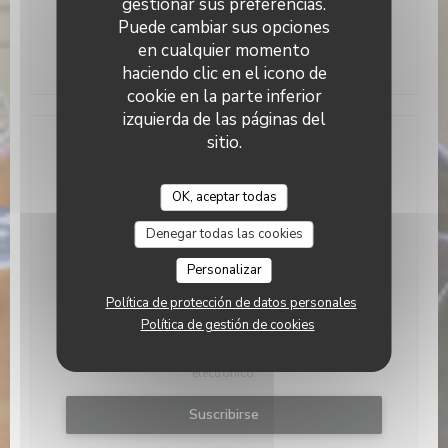
gestionar sus preferencias.
26 86 41 55
Puede cambiar sus opciones
en cualquier momento
Facebook ((abre en una nueva venta
Instagram ((abre en una nue
haciendo clic en el icono de
cookie en la parte inferior
izquierda de las páginas del
sitio.
Contacto
OK, aceptar todas
Reservar una mesa
Denegar todas las cookies
Personalizar
Política de protección de datos personales
Manténgase al día
*
Política de gestión de cookies
Suscríbase a nuestro boletín para recibir comunicaciones
personalizadas y ofertas de marketing por correo
electrónico.
Suscribirse