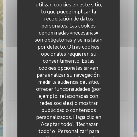
Tipo de negocio
utilizan cookies en este sitio,
restaurante Mediterráneo, Cervecería Italiana
lo que puede implicar la
recopilación de datos
Servicios
personales. Las cookies
Terraza, Acceso WiFi
denominadas «necesarias»
son obligatorias y se instalan
por defecto. Otras cookies
Horario de apertura
opcionales requieren su
consentimiento. Estas
cookies opcionales sirven
Lunes
Cerrado
para analizar su navegación,
medir la audiencia del sitio,
Mar
-
Dom
11:45 - 00:00
ofrecer funcionalidades (por
ejemplo, relacionadas con
redes sociales) o mostrar
publicidad o contenidos
Sazio
personalizados. Haga clic en
Dirección
'Aceptar todo', 'Rechazar
todo' o 'Personalizar' para
((abre en una nuev
7 Bisserweg 1238 Luxembourg