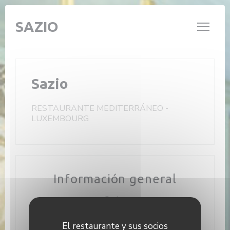
Personalización de sus opciones de cookies
SAZIO
Sazio
RESTAURANTE MEDITERRÁNEO
-
LUXEMBOURG
Información general
Cocina
Italiana
El restaurante y sus socios