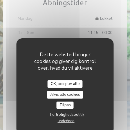
Åbningstider
Mandag
Lukket
Tir
-
Son
11:45 - 00:00
Dette websted bruger
cookies og giver dig kontrol
Placering
over, hvad du vil aktivere
((åbner i et nyt vind
7 Bisserweg 1238 Luxembourg
OK, accepter alle
Sazio
26 86 41 55
Afvis alle cookies
Facebook ((åbner i et nyt vindue))
Instagram ((åbner i et nyt vi
Tilpas
Fortrolighedspolitik
undefined
Kontakt os