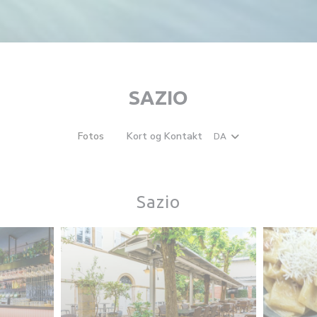
SAZIO
Fotos
Kort og Kontakt
DA
((åbner i et nyt vindue))
Sazio